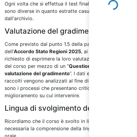
Ogni volta che si effettua il test finale le domande
sono diverse in quanto estratte casualmente
dall'archivio.
Valutazione del gradimento:
Come previsto dal punto 1.5 della parte IV
dell’
Accordo Stato Regioni 2025
, ai partecipanti sarà
richiesto di esprimere la loro valutazione sulla qualità
del corso per mezzo di un “
Questionario di
valutazione del gradimento
”. I dati e le informazioni
raccolti vengono analizzati al fine di individuare quali
sono i processi che presentano criticità e le aree di
miglioramento su cui intervenire.
Lingua di svolgimento del corso:
Ricordiamo che il corso è svolto in lingua italiana ed è
necessaria la comprensione della lingua sia scritta che
orale.