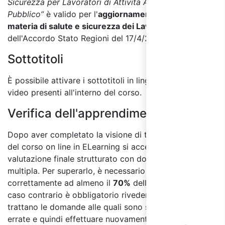
Sicurezza per Lavoratori di Attività Aperte al
Pubblico”
è valido per l'
aggiornamento periodico in
materia di salute e sicurezza dei Lavoratori
ai sensi
dell'Accordo Stato Regioni del 17/4/2025.
Sottotitoli
È possibile attivare i sottotitoli in lingua italiana per i
video presenti all'interno del corso.
Verifica dell'apprendimento:
Dopo aver completato la visione di tutti i moduli
del corso on line in ELearning si accede al test di
valutazione finale strutturato con domande a risposta
multipla. Per superarlo, è necessario rispondere
correttamente ad almeno il
70%
delle domande, in
caso contrario è obbligatorio rivedere i moduli in cui si
trattano le domande alle quali sono state date risposte
Loading...
errate e quindi effettuare nuovamente il test finale.