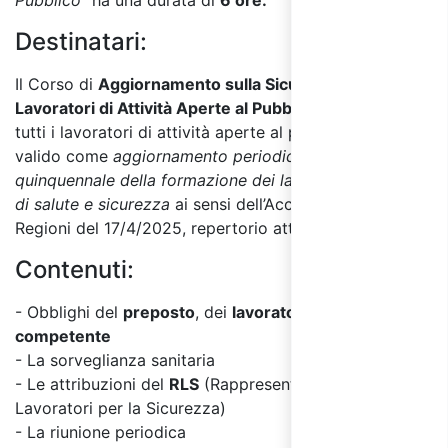
Pubblico”
ha una durata di
6 ore.
Destinatari:
Il Corso di
Aggiornamento sulla Sicurezza
per
Lavoratori di Attività Aperte al Pubblico
è rivolto a
tutti i lavoratori di attività aperte al pubblico ed è
valido come
aggiornamento periodico
quinquennale
della formazione dei lavoratori in materia
di salute e sicurezza
ai sensi dell’Accordo Stato
Regioni del 17/4/2025, repertorio atti n. 59/CSR.
Contenuti:
- Obblighi del
preposto
, dei
lavoratori
e del
medico
competente
- La sorveglianza sanitaria
- Le attribuzioni del
RLS
(Rappresentante dei
Lavoratori per la Sicurezza)
- La riunione periodica