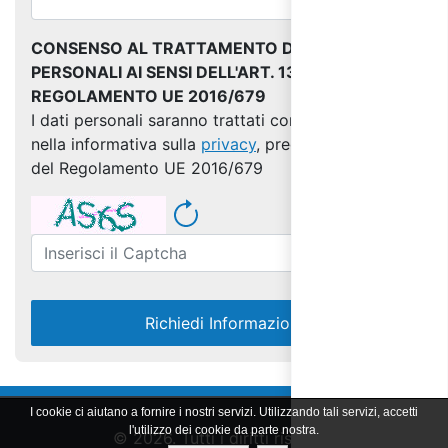
CONSENSO AL TRATTAMENTO DEI DATI
PERSONALI AI SENSI DELL'ART. 13 DEL
REGOLAMENTO UE 2016/679
I dati personali saranno trattati come indicato
nella informativa sulla
privacy
, predisposta ai sensi
del Regolamento UE 2016/679
Richiedi Informazioni
I cookie ci aiutano a fornire i nostri servizi. Utilizzando tali servizi, accetti
l'utilizzo dei cookie da parte nostra.
© 2026. Tutti i diritti riservati