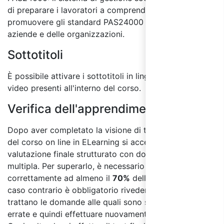
di preparare i lavoratori a comprendere, applicare e
promuovere gli standard PAS24000 all'interno delle
aziende e delle organizzazioni.
Sottotitoli
È possibile attivare i sottotitoli in lingua italiana per i
video presenti all'interno del corso.
Verifica dell'apprendimento:
Dopo aver completato la visione di tutti i moduli
del corso on line in ELearning si accede al test di
valutazione finale strutturato con domande a risposta
multipla. Per superarlo, è necessario rispondere
correttamente ad almeno il
70%
delle domande, in
caso contrario è obbligatorio rivedere i moduli in cui si
trattano le domande alle quali sono state date risposte
errate e quindi effettuare nuovamente il test finale.