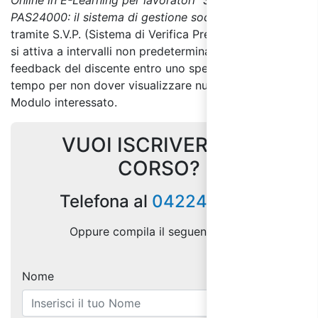
Online in E-Learning
per lavoratori “Standard
PAS24000: il sistema di gestione sociale”
è monitorata
tramite S.V.P. (Sistema di Verifica Presenza); il sistema
si attiva a intervalli non predeterminati e richiede un
feedback del discente entro uno specifico termine di
tempo per non dover visualizzare nuovamente il
Modulo interessato.
VUOI ISCRIVERTI AL
CORSO?
Telefona al
0422404128
Oppure compila il seguente form:
Nome