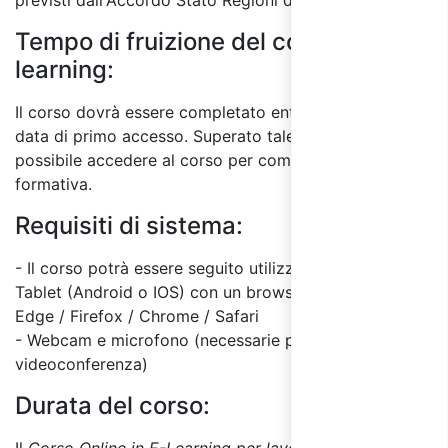
previsti dall'Accordo Stato Regioni del 7/7/16.
Tempo di fruizione del corso E-
learning:
Il corso dovrà essere completato entro 60 giorni dalla
data di primo accesso. Superato tale termine, non sarà
possibile accedere al corso per completare l'attività
formativa.
Requisiti di sistema:
- Il corso potrà essere seguito utilizzando un PC o
Tablet (Android o IOS) con un browser a scelta tra:
Edge / Firefox / Chrome / Safari
- Webcam e microfono (necessarie per test finale in
videoconferenza)
Durata del corso: