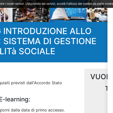
ire i nostri servizi. Utilizzando tali servizi, accetti l'utilizzo dei cookie da parte nostra
 INTRODUZIONE ALLO
 SISTEMA DI GESTIONE
LITà SOCIALE
VUOI 
isiti previsti dall'Accordo Stato
Te
E-learning:
Op
iorni dalla data di primo accesso.