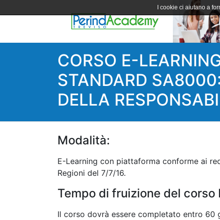
I cookie ci aiutano a forn
CORSO E-LEARNING
STANDARD SA8000:
DELLA RESPONSABI
Modalità:
E-Learning con piattaforma conforme ai requ
Regioni del 7/7/16.
Tempo di fruizione del corso 
Il corso dovrà essere completato entro 60 g