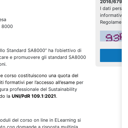
2016/679
I dati person
informativa 
resa
Regolamento
A 8000
allo Standard SA8000” ha l’obiettivo di
licare e promuovere gli standard SA8000
oni.
te corso costituiscono una quota del
ti formativi per l’accesso all’esame p
er
igura professionale del
Sustainability
ndo la
UNI/PdR 109.1:2021
.
oduli del corso on line in ELearning si
rato con domande a risposta multipla.