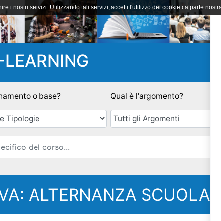
ire i nostri servizi. Utilizzando tali servizi, accetti l'utilizzo dei cookie da parte nostra
-LEARNING
namento o base?
Qual è l'argomento?
Email
VA: ALTERNANZA SCUOLA 