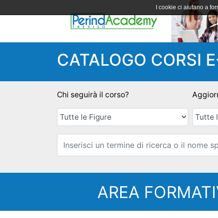
I cookie ci aiutano a forn
CATALOGO CORSI E
Chi seguirà il corso?
Aggior
AREA FORMATI